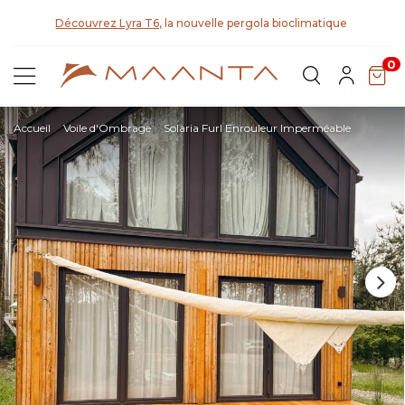
t
Découvrez Lyra T6,
la nouvelle pergola bioclimatique
0
Accueil
Voile d'Ombrage
Solaria Furl Enrouleur Imperméable