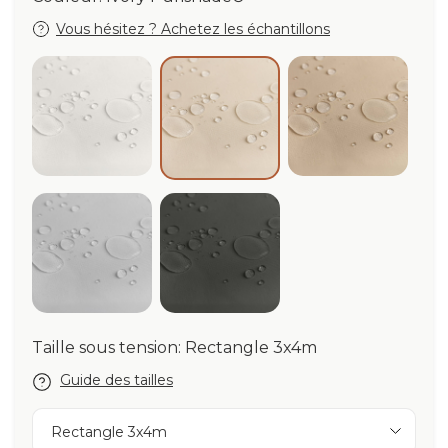
Vous hésitez ? Achetez les échantillons
White Purishade®
Beige Puris
Ivory Purishade®
Cloud Purishade®
Graphite Purishade®
Taille sous tension: Rectangle 3x4m
Guide des tailles
Rectangle 3x4m