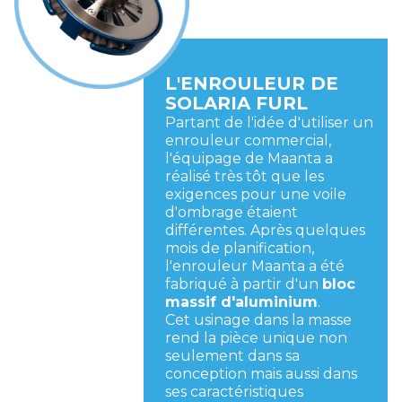
L'ENROULEUR DE
SOLARIA FURL
Partant de l'idée d'utiliser un
enrouleur commercial,
l'équipage de Maanta a
réalisé très tôt que les
exigences pour une voile
d'ombrage étaient
différentes. Après quelques
mois de planification,
l'enrouleur Maanta a été
fabriqué à partir d'un
bloc
massif d'aluminium
.
Cet usinage dans la masse
rend la pièce unique non
seulement dans sa
conception mais aussi dans
ses caractéristiques