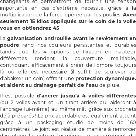
changeants et permettront de fournir une tension
importante en cas d'extrême nécessité, grâce à la
multiplication de la force opérée par les poulies.
Avec
seulement 15 kilos appliqués sur le coin de la voile
vous en obtiendrez 45
!
La
galvanisation antirouille avant le revêtement e
poudre
rend nos couleurs persistantes et durables
tandis que les 4 options de fixation en hauteur
différentes rendent la couverture malléable,
contribuant efficacement à créer de l'ombre toujours
là où elle est nécessaire (il suffit de soulever ou
d'abaisser un coin) offrant une p
rotection dynamique
et aident au drainage parfait de l'eau
de pluie.
Il est possible
d'ancrer jusqu'à 4 voiles différente
(ou 2 voiles avant et un tirant arrière qui aideront à
l'ancrage lui-même) au même mât grâce aux crochets
déjà préparés ! Le prix abordable est également atteint
grâce à un packaging étudié de moins de 160
centimètres. Le joint est réalisé de manière à renforcer
davantage le poteau lui-même. Le resserrement du