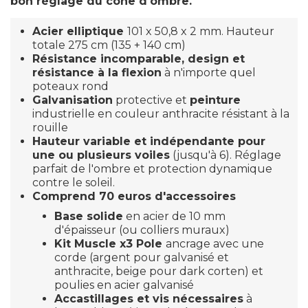
bon réglage du cône d'ombre.
Acier elliptique
101 x 50,8 x 2 mm. Hauteur
totale 275 cm (135 + 140 cm)
Résistance incomparable, design et
résistance à la flexion
à n'importe quel
poteaux rond
Galvanisation
protective et
peinture
industrielle en couleur anthracite résistant à la
rouille
Hauteur variable et indépendante pour
une ou plusieurs voiles
(jusqu'à 6). Réglage
parfait de l'ombre et protection dynamique
contre le soleil.
Comprend 70 euros d'accessoires
Base solide
en acier de 10 mm
d'épaisseur (ou colliers muraux)
Kit Muscle x3 Pole
ancrage avec une
corde (argent pour galvanisé et
anthracite, beige pour dark corten) et
poulies en acier galvanisé
Accastillages et vis nécessaires
à