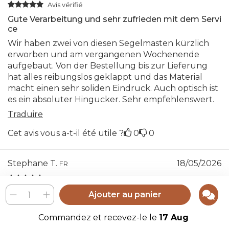
Avis vérifié
Gute Verarbeitung und sehr zufrieden mit dem Servi
ce
Wir haben zwei von diesen Segelmasten kürzlich
erworben und am vergangenen Wochenende
aufgebaut. Von der Bestellung bis zur Lieferung
hat alles reibungslos geklappt und das Material
macht einen sehr soliden Eindruck. Auch optisch ist
es ein absoluter Hingucker. Sehr empfehlenswert.
Traduire
Cet avis vous a-t-il été utile ?
0
0
Stephane T.
18/05/2026
FR
Avis vérifié
Parfait !
Ajouter au panier
Très bien, de très bonne facture et très esthétique !
Commandez et recevez-le le
17 Aug