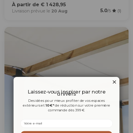
À partir de € 1 428,95
5.0
Livraison prévue le
20 Aug
/5
(1)
Laissez-vous inspirer par notre
univers
Des idées pour mieux profiter de vos espaces
extérieurs et
10 €*
de réduction sur votre première
commande dès 399 €.
Email