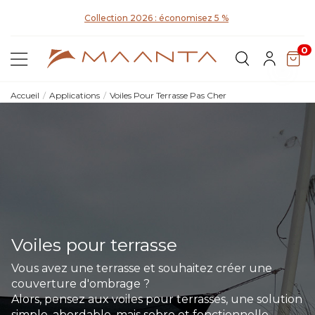
D
Collection 2026 : économisez 5 %
0
Accueil
Applications
Voiles Pour Terrasse Pas Cher
Voiles pour terrasse
Vous avez une terrasse et souhaitez créer une
couverture d'ombrage ?
Alors, pensez aux voiles pour terrasses, une solution
simple, abordable, mais sobre et fonctionnelle..