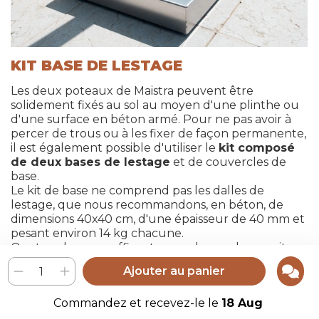
KIT BASE DE LESTAGE
Les deux poteaux de Maistra peuvent être
solidement fixés au sol au moyen d'une plinthe ou
d'une surface en béton armé. Pour ne pas avoir à
percer de trous ou à les fixer de façon permanente,
il est également possible d'utiliser le
kit composé
de deux bases de lestage
et de couvercles de
base.
Le kit de base ne comprend pas les dalles de
lestage, que nous recommandons, en béton, de
dimensions 40x40 cm, d'une épaisseur de 40 mm et
pesant environ 14 kg chacune.
Quatre plaques suffisent pour chaque base, soit un
total de huit.
Ajouter au panier
Aller à la page produit Kits base de lestage
Commandez et recevez-le le
18 Aug
Maistra