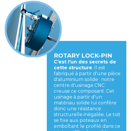
ROTARY LOCK-PIN
C'est l'un des secrets de
cette structure
. Il est
fabriqué à partir d'une pièce
d'aluminium solide : notre
centre d'usinage CNC
creuse ce composant. Cet
usinage à partir d'un
matériau solide lui confère
donc une résistance
structurelle inégalée. Le toit
se fixe aux poteaux en
emboîtant le profilé dans ce