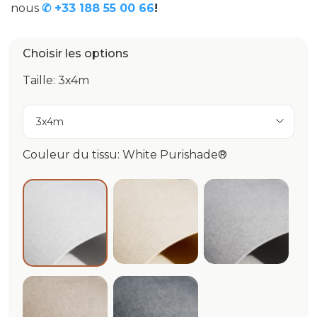
nous
✆ +33 188 55 00 66
!
Choisir les options
Taille: 3x4m
3x4m
Couleur du tissu: White Purishade®
Avorio Purishade®
Cloud Puri
White Purishade®
Beige Purishade®
Graphite Purishade®