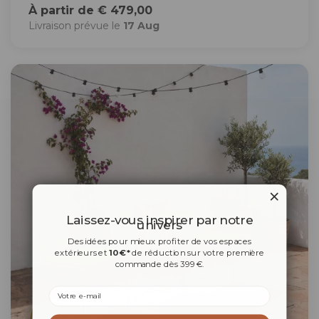
À partir de € 479,00
Livraison prévue le
17 Aug
Laissez-vous inspirer par notre
univers
Des idées pour mieux profiter de vos espaces
extérieurs et
10 €*
de réduction sur votre première
commande dès 399 €.
Email