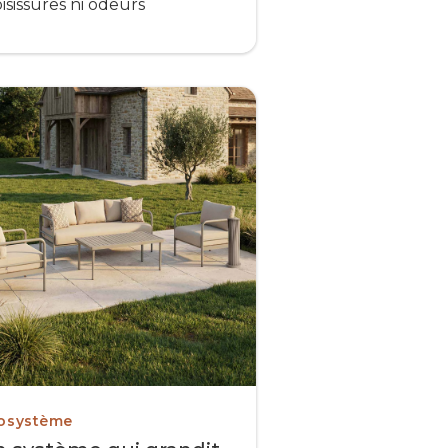
isissures ni odeurs
osystème