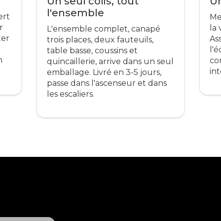
Un seul colis, tout
Un
l'ensemble
ert
Mel
r
la
L'ensemble complet, canapé
ter
As
trois places, deux fauteuils,
l'
table basse, coussins et
n
co
quincaillerie, arrive dans un seul
int
emballage. Livré en 3-5 jours,
passe dans l'ascenseur et dans
les escaliers.