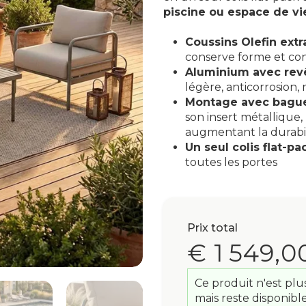
piscine ou espace de vi
Coussins Olefin extra
conserve forme et conf
Aluminium avec revê
légère, anticorrosion,
Montage avec bagues
son insert métallique, 
augmentant la durabil
Un seul colis flat-pac
toutes les portes
Prix total
€ 1 549,0
Ce produit n'est plu
mais reste disponibl