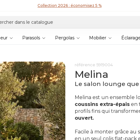
Collection 2026 : économisez 5 %
ieur
Parasols
Pergolas
Mobilier
Éclairag
référence
5919004
Melina
Le salon lounge que 
Melina est un ensemble l
coussins extra-épais
en t
profils fins qui transform
ouvert.
Facile à monter grâce au s
en un seul colis flat-pack