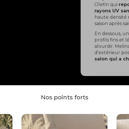
Olefin qui
repo
rayons UV sans
haute densité m
saison après sai
En dessous, u
profils fins et
alourdir. Meli
d'extérieur pos
salon qui a ch
Nos points forts