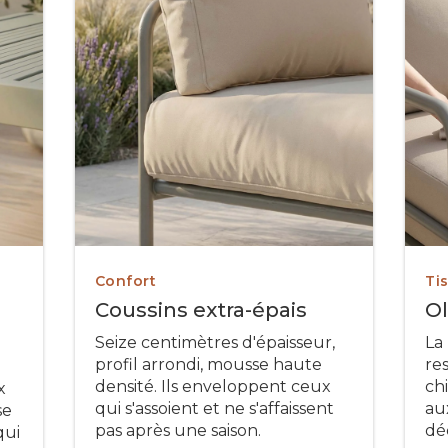
Confort
Ti
Coussins extra-épais
Ol
Seize centimètres d'épaisseur,
La 
profil arrondi, mousse haute
re
densité. Ils enveloppent ceux
ch
x
qui s'assoient et ne s'affaissent
au
se
pas après une saison.
dé
qui