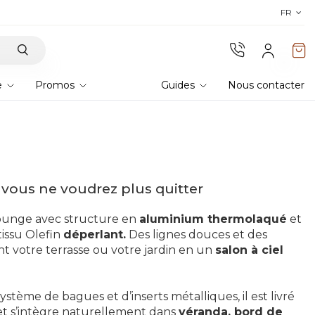
Découvrez nos tissus
! Commandez des échantillons 
FR
e
Promos
Guides
Nous contacter
vous ne voudrez plus quitter
ounge avec structure en
aluminium thermolaqué
et
issu Olefin
déperlant.
Des lignes douces et des
ent votre terrasse ou votre jardin en un
salon à ciel
ystème de bagues et d’inserts métalliques, il est livré
 et s’intègre naturellement dans
véranda, bord de