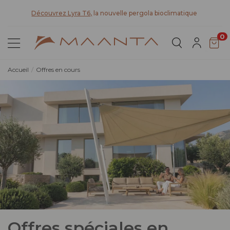
t
Découvrez Lyra T6,
la nouvelle pergola bioclimatique
0
Accueil
Offres en cours
Offres spéciales en