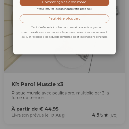
Commençons ensemble
*Vous recevrez le coupon dans votre boîte mail
Peut-être plus tard
J’autorise Maanta à utiliser mon e-mail pour m’envoyer des
communications sur ses produits. Je peux me désinscrire à tout moment.
J’ai lu et j’accepte la politique de confidentialité et les conditions générales.
Kit Paroi Muscle x3
Plaque murale avec poulies pro, multiplie par 3 la
force de tension.
À partir de € 44,95
4.9
Livraison prévue le
17 Aug
/5
(170)