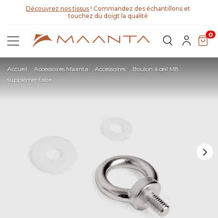
Découvrez nos tissus
! Commandez des échantillons et
touchez du doigt la qualité
0
Accueil
Accessoires Maanta
Accessoires
Boulon à œil M8
supplémentaire