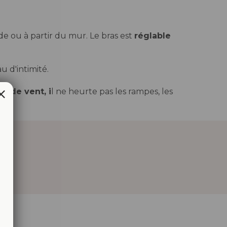
ade ou à partir du mur. Le bras est
réglable
 d'intimité.
es de vent, i
l ne heurte pas les rampes, les