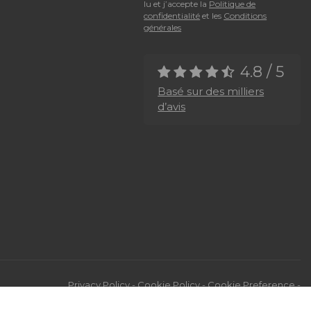
lu et j’accepte la
Politique de
confidentialité
et les
Conditions
générales
4.8 / 5
Basé sur des milliers
d’avis
Privacy Policy
-
Cookie Policy
-
Cookie Preference
-
Whistleblowing