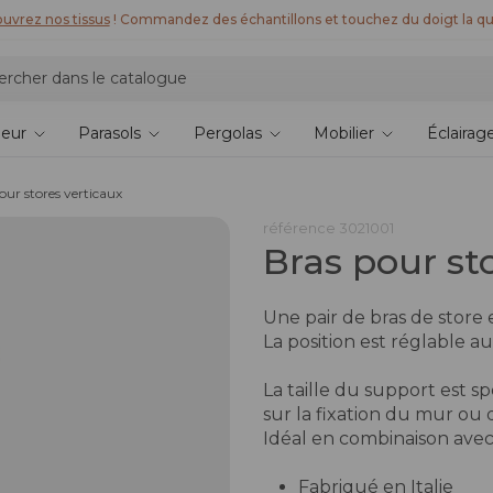
uvrez nos tissus
! Commandez des échantillons et touchez du doigt la qu
ieur
Parasols
Pergolas
Mobilier
Éclairag
our stores verticaux
référence
3021001
Bras pour st
Une pair de bras de store
La position est réglable au
La taille du support est 
sur la fixation du mur ou 
Idéal en combinaison avec 
Fabriqué en Italie