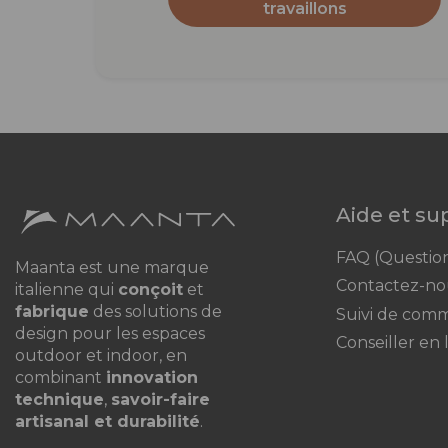
travaillons
Aide et s
FAQ (Questio
Maanta est une marque
Contactez-no
italienne qui
conçoit
et
fabrique
des solutions de
Suivi de com
design pour les espaces
Conseiller en 
outdoor et indoor, en
combinant
innovation
technique
,
savoir-faire
artisanal et durabilité
.