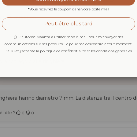
*Vous recevrez le coupon dans votre boîte mail
r une question
Peut-être plus tard
J’autorise Maanta à utiliser mon e-mail pour m’envoyer des
communications sur ses produits. Je peux me désinscrire à tout moment.
J’ai lu et j’accepte la politique de confidentialité et les conditions générales.
 di ancoraggio alla ringhiera.
 ringhiera hanno diametro 7 mm. La distanza tra il centro d
 utile ?
0
0