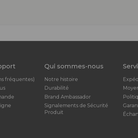
upport
Qui sommes-nous
Serv
ns fréquentes)
Notre histoire
Expédi
us
Durabilité
Moyen
mande
Brand Ambassador
Polit
ligne
Signalements de Sécurité
Garan
Produit
Échant