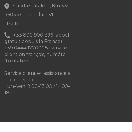
Strada statale 11, Km 331
36053 Gambellara VI
ITALIE
+33 800 900 396 (appel
gratuit depuis la France)
+39 0444 1270008 (service
client en français, numéro
fixe italien)
Service client et assistance à
la conception
Lun–Ven, 9:00–13:00 / 14:00–
18:00
Maanta by Bega Srl SB - P.IVA 04039300241 - REA VI 374004