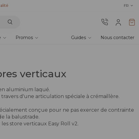
alité
Collection 2026 : économi
FR
e
Promos
Guides
Nous contacter
ores verticaux
 en aluminium laqué.
 travers d'une articulation spéciale à crémaillère.
spécialement conçue pour ne pas exercer de contrainte
de la balustrade.
les store verticaux Easy Roll v2.