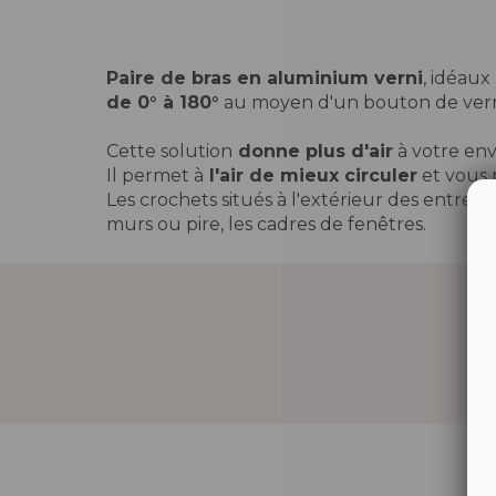
Paire de bras en aluminium verni
, idéaux
de 0° à 180°
au moyen d'un bouton de verro
Cette solution
donne plus d'air
à votre env
Il permet à
l'air de mieux circuler
et vous p
Les crochets situés à l'extérieur des entreto
murs ou pire, les cadres de fenêtres.