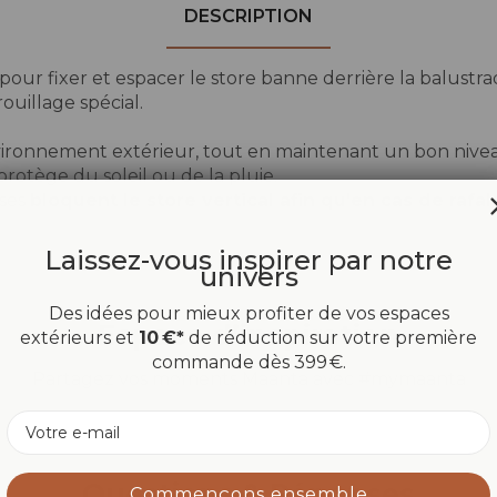
DESCRIPTION
 pour fixer et espacer le store banne derrière la balustr
uillage spécial.
ironnement extérieur, tout en maintenant un bon niveau
rotège du soleil ou de la pluie.
ises
bloquent le store vertical afin qu'en cas de rafal
Laissez-vous inspirer par notre
univers
Des idées pour mieux profiter de vos espaces
Espace d’inspiration
extérieurs et
10 €*
de réduction sur votre première
commande dès 399 €.
Partagez vos moments Maanta avec #mymaanta
Email
Questions & Réponses
Commençons ensemble