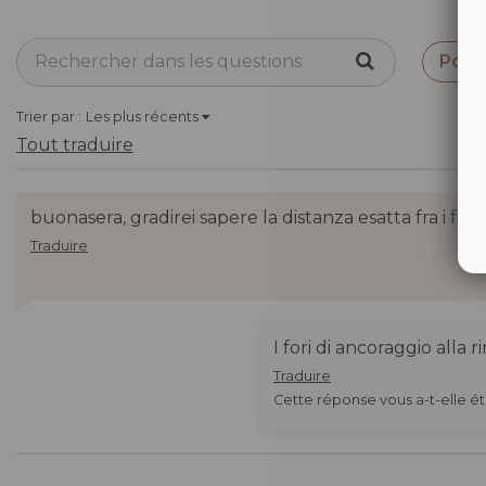
Pose
Trier par :
Les plus récents
Tout traduire
buonasera, gradirei sapere la distanza esatta fra i fori
Traduire
I fori di ancoraggio alla
Traduire
Cette réponse vous a-t-elle été