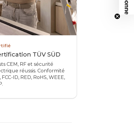
S’abonner
tifié
rtification TÜV SÜD
sts CEM, RF et sécurité
ectrique réussis. Conformité
, FCC-ID, RED, RoHS, WEEE,
P.