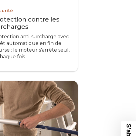
curité
otection contre les
urcharges
otection anti-surcharge avec
rêt automatique en fin de
urse : le moteur s'arrête seul,
chaque fois.