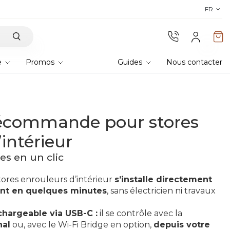
Découvrez nos tissus
! Commandez des échantillons 
FR
e
Promos
Guides
Nous contacter
lécommande pour stores
intérieur
es en un clic
ores enrouleurs d’intérieur
s’installe directement
ent en quelques minutes
, sans électricien ni travaux
chargeable via USB-C :
il se contrôle avec la
nal
ou, avec le Wi-Fi Bridge en option,
depuis votre