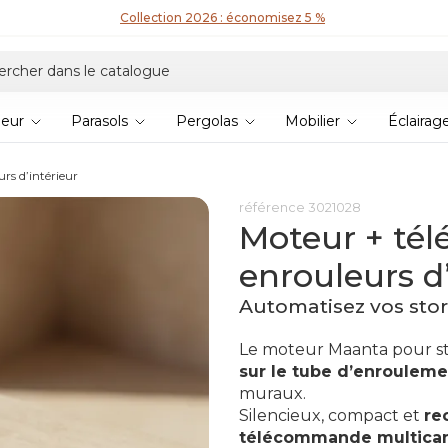
Collection 2026 : économisez 5 %
ieur
Parasols
Pergolas
Mobilier
Éclairag
rs d’intérieur
référence
3021028
Moteur + té
enrouleurs d’
Automatisez vos stor
Le moteur Maanta pour st
sur le tube d’enroulem
muraux.
Silencieux, compact et
re
télécommande multica