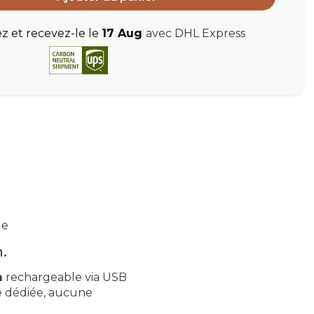
et recevez-le le
17 Aug
avec DHL Express
ue
.
m
rechargeable via USB
ue dédiée, aucune