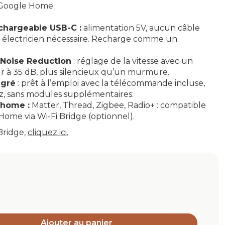
 Google Home.
echargeable USB-C :
alimentation 5V, aucun câble
n électricien nécessaire. Recharge comme un
 Noise Reduction
: réglage de la vitesse avec un
ur à 35 dB, plus silencieux qu’un murmure.
égré
: prêt à l’emploi avec la télécommande incluse,
, sans modules supplémentaires.
 home :
Matter, Thread, Zigbee, Radio+ : compatible
Home via Wi-Fi Bridge (optionnel).
Bridge,
cliquez ici.
Ajouter au panier