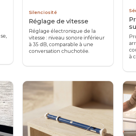
Sé
Silenciosité
Pr
Réglage de vitesse
s
Réglage électronique de la
se,
Pr
vitesse : niveau sonore inférieur
ar
à 35 dB, comparable à une
co
conversation chuchotée.
à 