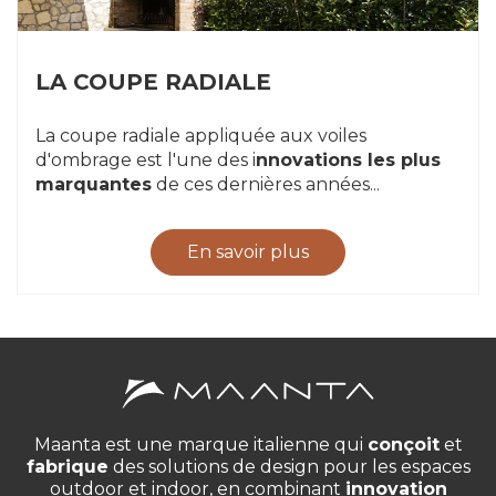
LA COUPE RADIALE
La coupe radiale appliquée aux voiles
d'ombrage est l'une des i
nnovations les plus
marquantes
de ces dernières années...
En savoir plus
Maanta est une marque italienne qui
conçoit
et
fabrique
des solutions de design pour les espaces
outdoor et indoor, en combinant
innovation