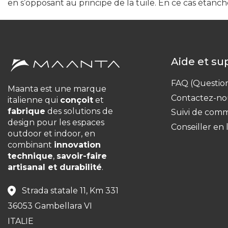
en s’opposant au principe de la tuile. En ce cas étanc
Aide et s
FAQ (Questio
Maanta est une marque
Contactez-no
italienne qui
conçoit
et
fabrique
des solutions de
Suivi de com
design pour les espaces
Conseiller en 
outdoor et indoor, en
combinant
innovation
technique
,
savoir-faire
artisanal et durabilité
.
Strada statale 11, Km 331
36053 Gambellara VI
ITALIE