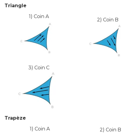
Triangle
1) C
oin
A
2) C
oin
B
3) C
oin
C
Trapèze
1) C
oin
A
2) C
oin
B