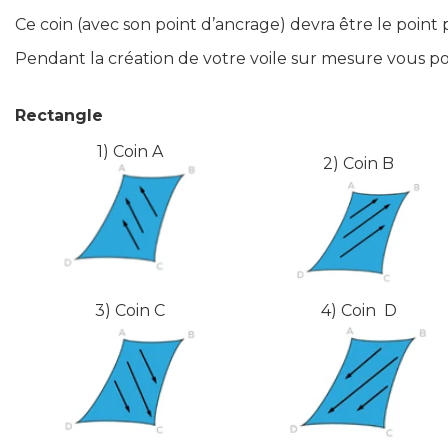
Ce coin (avec son point d’ancrage) devra être le point pl
Pendant la création de votre voile sur mesure vous 
Rectangle
1)
Coin
A
2) C
oin
B
3) C
oin
C
4)
C
oin
D