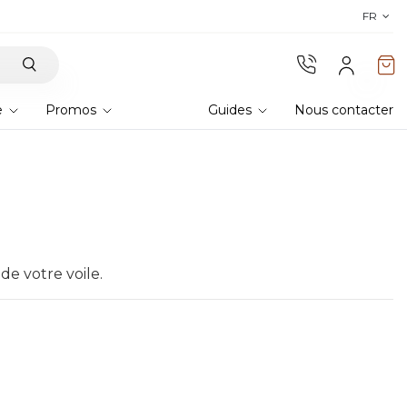
Découvrez nos tissus
! Commandez des échantillons 
FR
e
Promos
Guides
Nous contacter
de votre voile.