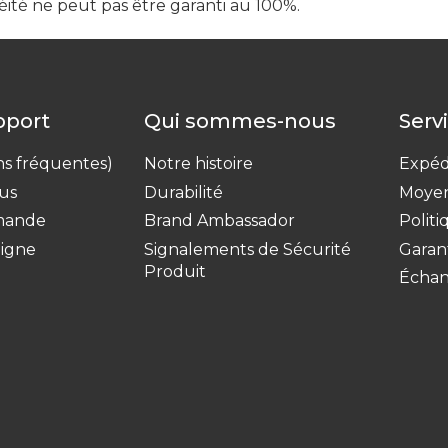
héité ne peut pas être garanti au 100%.
upport
Qui sommes-nous
Serv
ns fréquentes)
Notre histoire
Expédi
us
Durabilité
Moyen
mande
Brand Ambassador
Polit
ligne
Signalements de Sécurité
Garan
Produit
Échant