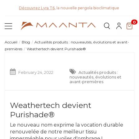
D
0
Accueil
Blog
Actualités produits : nouveautés, évolutions et avant-
premières
Weathertech devient Purishade®
February 24, 2022
Actualités produits :
nouveautés, évolutions et
avant-premières
Weathertech devient
Purishade®
Le nouveau nom exprime la vocation durable
renouvelée de notre meilleur tissu
imperméable pour voiles d'ombrage !