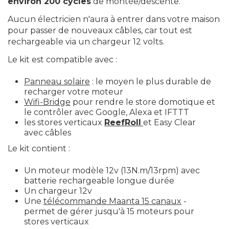
environ 200 cycles
de montée/descente.
Aucun électricien n'aura à entrer dans votre maison
pour passer de nouveaux câbles, car tout est
rechargeable via un chargeur 12 volts.
Le kit est compatible avec :
Panneau solaire
: le moyen le plus durable de
recharger votre moteur
Wifi-Bridge
pour rendre le store domotique et
le contrôler avec Google, Alexa et IFTTT
les stores verticaux
ReefRoll
et
Easy Clear
avec câbles
Le kit contient :
Un
moteur modèle 12v
(13N.m/13rpm) avec
batterie rechargeable longue durée
Un
chargeur 12v
Une
télécommande Maanta 15 canaux
-
permet de gérer jusqu'à 15 moteurs pour
stores verticaux