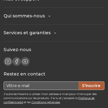
Qui sommes-nous
Services et garanties
Suivez-nous
Restez en contact
Ne perdez pas vos articles !
S'inscrire
Nous sauvegardons votre panier pour
J’autorise Maanta à utiliser mon adresse e-mail pour m’envoyer des
vous, afin que vous puissiez le compléter
communications sur les produits. J’ai lu et j’accepte la
Politique de
quand vous le souhaitez.
confidentialité
et les
Conditions générales
Nome