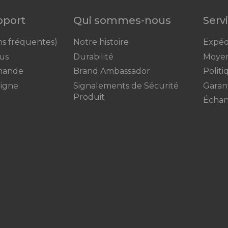
upport
Qui sommes-nous
Serv
ns fréquentes)
Notre histoire
Expédi
us
Durabilité
Moyen
mande
Brand Ambassador
Polit
ligne
Signalements de Sécurité
Garan
Produit
Échant