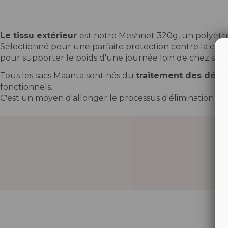
Le tissu extérieur
est notre Meshnet 320g, un polyéthyl
Sélectionné pour une parfaite protection contre la chale
pour supporter le poids d'une journée loin de chez soi et
Tous les sacs Maanta sont nés du
traitement des déch
fonctionnels.
C'est un moyen d'allonger le processus d'élimination et