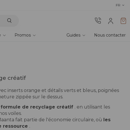
Découvrez nos tissus
! Commandez des échantillons 
FR
e
Promos
Guides
Nous contacter
e créatif
vec inserts orange et détails verts et bleus, poignées
meture zippée sur le dessus.
a formule de recyclage créatif
. en utilisant les
os voiles.
aanta fait partie de l'économie circulaire, où
les
e ressource
.