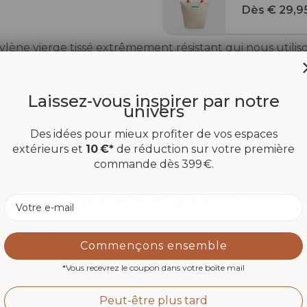
Dès € 29,9
ène vierge tissé extrêmement résistant qui nous utilison
ur et la résistance au vent, il devient désormais un gra
 surtout parfait pour aller à la plage. / span>
Laissez-vous inspirer par notre
ets de nos tissus
, pour pouvoir leur donner une nouvel
univers
 de
faire du bien à l'environnement
, en créant un pr
Des idées pour mieux profiter de vos espaces
extérieurs et
10 €*
de réduction sur votre première
commande dès 399 €.
Espace d’inspiration
Email
Partagez vos moments Maanta avec #mymaanta
Commençons ensemble
*Vous recevrez le coupon dans votre boîte mail
Questions & Réponses
Peut-être plus tard