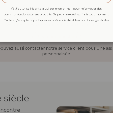
J’autorise Maanta à utiliser mon e-mail pour m’envoyer des
Des questions sur cet article ?
communications sur ses produits. Je peux me désinscrire à tout moment.
N’hésitez pas à demander !
J’ai lu et j’accepte la politique de confidentialité et les conditions générales.
Vos questions seront utiles aux autres utilisateurs.
Poser une question
ouvez aussi contacter notre service client pour une ass
personnalisée.
 siècle
rencontre