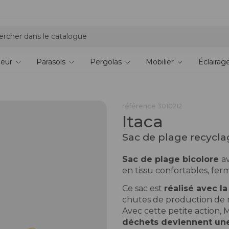
Collection 2026 : économisez 5 %
ieur
Parasols
Pergolas
Mobilier
Éclairag
référence
3010212
Itaca
Sac de plage recyclag
Sac de plage bicolore
a
en tissu confortables, fer
Ce sac est
réalisé avec l
chutes de production de n
Avec cette petite action, M
déchets deviennent un