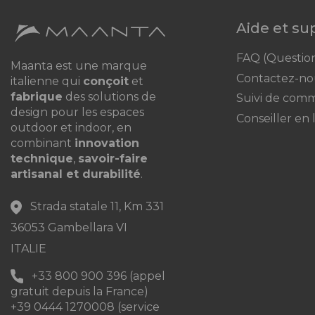
Aide et s
FAQ (Questio
Maanta est une marque
Contactez-no
italienne qui
conçoit
et
fabrique
des solutions de
Suivi de com
design pour les espaces
Conseiller en 
outdoor et indoor, en
combinant
innovation
technique
,
savoir-faire
artisanal et durabilité
.
Strada statale 11, Km 331
36053 Gambellara VI
ITALIE
+33 800 900 396 (appel
gratuit depuis la France)
+39 0444 1270008 (service