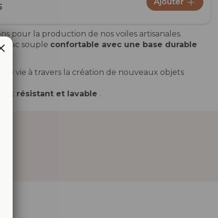
Ajouter
5
s pour la production de nos voiles artisanales.
nd sac souple
confortable avec une base durable
le vie à travers la création de nouveaux objets
oduit
résistant et lavable
.