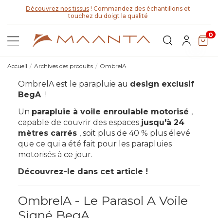
Découvrez nos tissus
! Commandez des échantillons et
touchez du doigt la qualité
0
Accueil
Archives des produits
OmbrelA
OmbrelA est le parapluie au
design exclusif
BegA
!
Un
parapluie à voile enroulable motorisé
,
capable de couvrir des espaces
jusqu'à 24
mètres carrés
, soit plus de 40 % plus élevé
que ce qui a été fait pour les parapluies
motorisés à ce jour.
Découvrez-le dans cet article !
OmbrelA - Le Parasol A Voile
Signé BegA